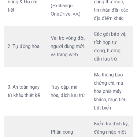
sóng & Độ chi
dung thư mục,
(Exchange,
tiết
tin nhắn đến các
OneDrive, v.v.)
địa điểm khác.
Các gói bảo vệ,
Vai trò vòng đời,
tích hợp tự
2. Tự động hóa
người dùng mới
động, hướng
và trang web
dẫn lưu trữ
Mã thông báo
chứng chỉ, mã
3. An toàn ngay
Truy cập, mã
hóa phía máy
từ khâu thiết kế
hóa, đích lưu trữ
khách, mục tiêu
bất biến
Kiểm tra định kỳ,
Phân công
đăng nhập một