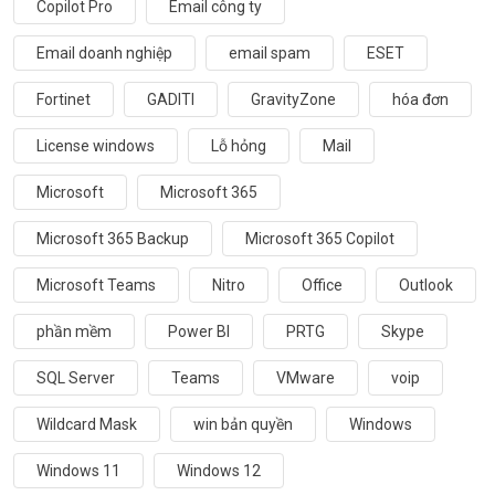
Copilot Pro
Email công ty
Email doanh nghiệp
email spam
ESET
Fortinet
GADITI
GravityZone
hóa đơn
License windows
Lỗ hỏng
Mail
Microsoft
Microsoft 365
Microsoft 365 Backup
Microsoft 365 Copilot
Microsoft Teams
Nitro
Office
Outlook
phần mềm
Power BI
PRTG
Skype
SQL Server
Teams
VMware
voip
Wildcard Mask
win bản quyền
Windows
Windows 11
Windows 12