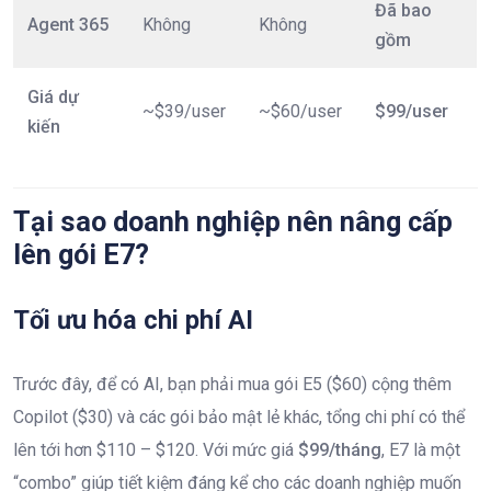
Đã bao
Agent 365
Không
Không
gồm
Giá dự
~$39/user
~$60/user
$99/user
kiến
Tại sao doanh nghiệp nên nâng cấp
lên gói E7?
Tối ưu hóa chi phí AI
Trước đây, để có AI, bạn phải mua gói E5 ($60) cộng thêm
Copilot ($30) và các gói bảo mật lẻ khác, tổng chi phí có thể
lên tới hơn $110 – $120. Với mức giá
$99/tháng
, E7 là một
“combo” giúp tiết kiệm đáng kể cho các doanh nghiệp muốn