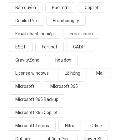
Bản quyền
Bảo mật
Copilot
Copilot Pro
Email công ty
Email doanh nghiệp
email spam
ESET
Fortinet
GADITI
GravityZone
hóa đơn
License windows
Lỗ hỏng
Mail
Microsoft
Microsoft 365
Microsoft 365 Backup
Microsoft 365 Copilot
Microsoft Teams
Nitro
Office
Outlook
phần mềm
Power BI