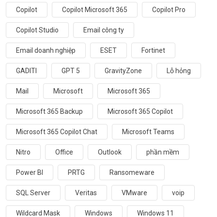
Copilot
Copilot Microsoft 365
Copilot Pro
Copilot Studio
Email công ty
Email doanh nghiệp
ESET
Fortinet
GADITI
GPT 5
GravityZone
Lỗ hỏng
Mail
Microsoft
Microsoft 365
Microsoft 365 Backup
Microsoft 365 Copilot
Microsoft 365 Copilot Chat
Microsoft Teams
Nitro
Office
Outlook
phần mềm
Power BI
PRTG
Ransomeware
SQL Server
Veritas
VMware
voip
Wildcard Mask
Windows
Windows 11