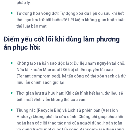
pháp lý.
Tự động hóa vòng đời:
Tự động xóa dữ liệu cũ sau khi hết
thời hạn lưu trữ bắt buộc để tiết kiệm không gian hoặc tuân
thủ luật bảo mật.
Điểm yếu cốt lõi khi dùng làm phương
án phục hồi:
Không tạo ra bản sao độc lập:
Dữ liệu nằm nguyên tại chỗ.
Nếu tài khoản Microsoft 365 bị chiếm quyền tối cao
(Tenant compromised), kẻ tấn công có thể xóa sạch cả dữ
liệu lẫn chính sách giữ lại.
Thời gian lưu trữ hữu hạn:
Khi cấu hình hết hạn, dữ liệu sẽ
biến mất vĩnh viễn không thể cứu vãn.
Thùng rác (Recycle Bin) và Lịch sử phiên bản (Version
History) không phải là cứu cánh:
Chúng chỉ giúp phục hồi
ngắn hạn các lỗi thao tác nhỏ của người dùng, hoàn toàn
vô dụng trước một cuộc tấn công Ransomware diện rộng.