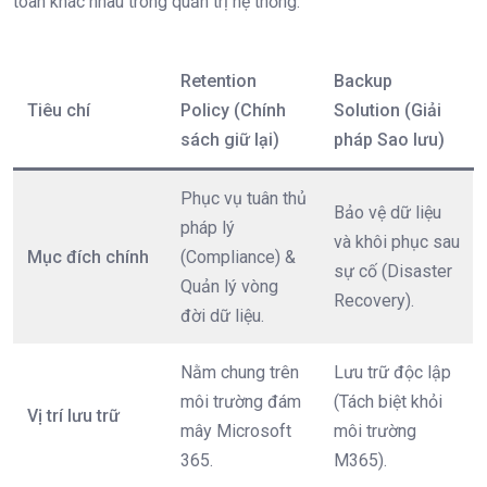
toàn khác nhau trong quản trị hệ thống:
Retention
Backup
Tiêu chí
Policy (Chính
Solution (Giải
sách giữ lại)
pháp Sao lưu)
Phục vụ tuân thủ
Bảo vệ dữ liệu
pháp lý
và khôi phục sau
Mục đích chính
(Compliance) &
sự cố (Disaster
Quản lý vòng
Recovery).
đời dữ liệu.
Nằm chung trên
Lưu trữ độc lập
môi trường đám
(Tách biệt khỏi
Vị trí lưu trữ
mây Microsoft
môi trường
365.
M365).