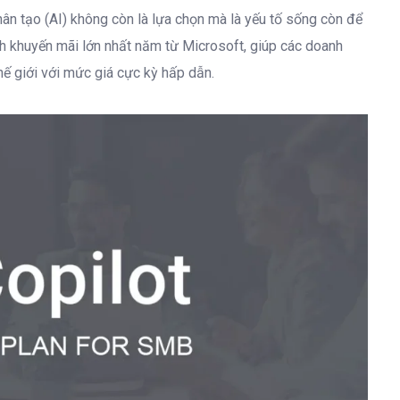
nhân tạo (AI) không còn là lựa chọn mà là yếu tố sống còn để
 khuyến mãi lớn nhất năm từ Microsoft, giúp các doanh
hế giới với mức giá cực kỳ hấp dẫn.