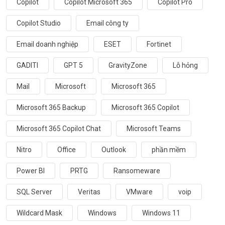
Copilot
Copilot Microsoft 365
Copilot Pro
Copilot Studio
Email công ty
Email doanh nghiệp
ESET
Fortinet
GADITI
GPT 5
GravityZone
Lỗ hỏng
Mail
Microsoft
Microsoft 365
Microsoft 365 Backup
Microsoft 365 Copilot
Microsoft 365 Copilot Chat
Microsoft Teams
Nitro
Office
Outlook
phần mềm
Power BI
PRTG
Ransomeware
SQL Server
Veritas
VMware
voip
Wildcard Mask
Windows
Windows 11