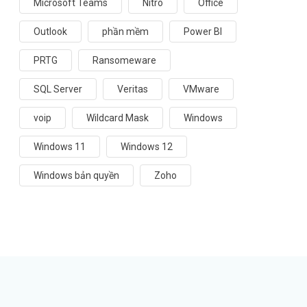
Microsoft Teams
Nitro
Office
Outlook
phần mềm
Power BI
PRTG
Ransomeware
SQL Server
Veritas
VMware
voip
Wildcard Mask
Windows
Windows 11
Windows 12
Windows bản quyền
Zoho