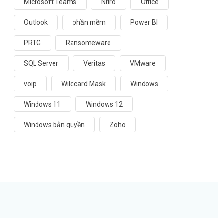
Microsoft Teams
Nitro
Office
Outlook
phần mềm
Power BI
PRTG
Ransomeware
SQL Server
Veritas
VMware
voip
Wildcard Mask
Windows
Windows 11
Windows 12
Windows bản quyền
Zoho