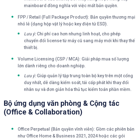
mainboard đồng nghĩa với việc mất bản quyền.
FPP / Retail (Full Package Product):
Bản quyền thương mại
nhỏ lẻ (dạng hộp vật lý hoặc key điện tử ESD).
Lưu ý:
Chi phí cao hơn nhưng linh hoạt, cho phép
chuyển đổi license từ máy cũ sang máy mới khi thay thế
thiết bị.
Volume Licensing (CSP / MCA):
Giải pháp mua số lượng
lớn dành riêng cho doanh nghiệp.
Lưu ý:
Giúp quản lý tập trung toàn bộ key trên một cổng
duy nhất, dễ dàng kiểm soát, tái cấp phát khi thay đổi
nhân sự và đơn giản hóa thủ tục kiểm toán phần mềm.
Bộ ứng dụng văn phòng & Cộng tác
(Office & Collaboration)
Office Perpetual (Bản quyền vĩnh viễn):
Gồm các phiên bản
như Office Home & Business 2021, 2024 hoặc các gói