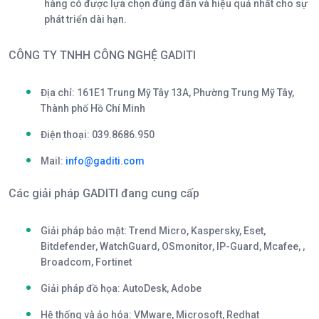
hàng có được lựa chọn đúng đắn và hiệu quả nhất cho sự
phát triển dài hạn.
CÔNG TY TNHH CÔNG NGHỆ GADITI
Địa chỉ: 161E1 Trung Mỹ Tây 13A, Phường Trung Mỹ Tây,
Thành phố Hồ Chí Minh
Điện thoại:
039.8686.950
Mail:
info@gaditi.com
Các giải pháp GADITI đang cung cấp
Giải pháp bảo mật: Trend Micro, Kaspersky, Eset,
Bitdefender, WatchGuard, OSmonitor, IP-Guard, Mcafee, ,
Broadcom, Fortinet
Giải pháp đồ họa: AutoDesk, Adobe
Hệ thống và ảo hóa: VMware, Microsoft, Redhat