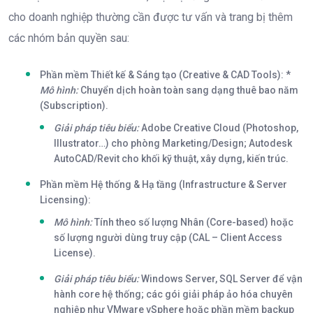
cho doanh nghiệp thường cần được tư vấn và trang bị thêm
các nhóm bản quyền sau:
Phần mềm Thiết kế & Sáng tạo (Creative & CAD Tools):
*
Mô hình:
Chuyển dịch hoàn toàn sang dạng thuê bao năm
(Subscription).
Giải pháp tiêu biểu:
Adobe Creative Cloud
(Photoshop,
Illustrator…) cho phòng Marketing/Design;
Autodesk
AutoCAD/Revit
cho khối kỹ thuật, xây dựng, kiến trúc.
Phần mềm Hệ thống & Hạ tầng (Infrastructure & Server
Licensing):
Mô hình:
Tính theo số lượng Nhân (Core-based) hoặc
số lượng người dùng truy cập (CAL – Client Access
License).
Giải pháp tiêu biểu:
Windows Server
,
SQL Server
để vận
hành core hệ thống; các gói giải pháp ảo hóa chuyên
nghiệp như
VMware vSphere
hoặc phần mềm backup