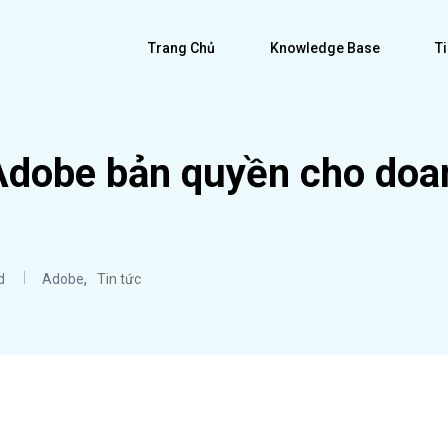
Trang Chủ
Knowledge Base
T
Adobe bản quyền cho doa
,
d
Adobe
Tin tức