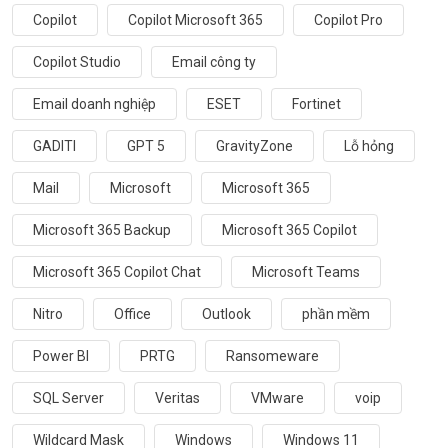
Copilot
Copilot Microsoft 365
Copilot Pro
Copilot Studio
Email công ty
Email doanh nghiệp
ESET
Fortinet
GADITI
GPT 5
GravityZone
Lỗ hỏng
Mail
Microsoft
Microsoft 365
Microsoft 365 Backup
Microsoft 365 Copilot
Microsoft 365 Copilot Chat
Microsoft Teams
Nitro
Office
Outlook
phần mềm
Power BI
PRTG
Ransomeware
SQL Server
Veritas
VMware
voip
Wildcard Mask
Windows
Windows 11