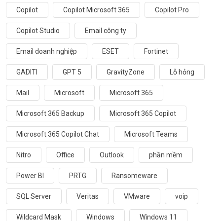
Copilot
Copilot Microsoft 365
Copilot Pro
Copilot Studio
Email công ty
Email doanh nghiệp
ESET
Fortinet
GADITI
GPT 5
GravityZone
Lỗ hỏng
Mail
Microsoft
Microsoft 365
Microsoft 365 Backup
Microsoft 365 Copilot
Microsoft 365 Copilot Chat
Microsoft Teams
Nitro
Office
Outlook
phần mềm
Power BI
PRTG
Ransomeware
SQL Server
Veritas
VMware
voip
Wildcard Mask
Windows
Windows 11