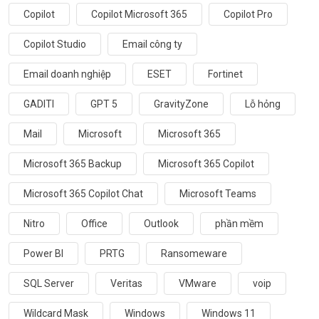
Copilot
Copilot Microsoft 365
Copilot Pro
Copilot Studio
Email công ty
Email doanh nghiệp
ESET
Fortinet
GADITI
GPT 5
GravityZone
Lỗ hỏng
Mail
Microsoft
Microsoft 365
Microsoft 365 Backup
Microsoft 365 Copilot
Microsoft 365 Copilot Chat
Microsoft Teams
Nitro
Office
Outlook
phần mềm
Power BI
PRTG
Ransomeware
SQL Server
Veritas
VMware
voip
Wildcard Mask
Windows
Windows 11