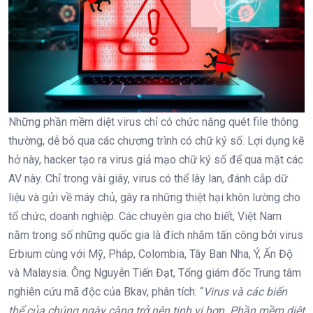
Những phần mềm diệt virus chỉ có chức năng quét file thông
thường, dễ bỏ qua các chương trình có chữ ký số. Lợi dụng kẽ
hở này, hacker tạo ra virus giả mạo chữ ký số để qua mặt các
AV này. Chỉ trong vài giây, virus có thể lây lan, đánh cắp dữ
liệu và gửi về máy chủ, gây ra những thiệt hại khôn lường cho
tổ chức, doanh nghiệp. Các chuyên gia cho biết, Việt Nam
nằm trong số những quốc gia là đích nhắm tấn công bởi virus
Erbium cùng với Mỹ, Pháp, Colombia, Tây Ban Nha, Ý, Ấn Độ
và Malaysia. Ông Nguyễn Tiến Đạt, Tổng giám đốc Trung tâm
nghiên cứu mã độc của Bkav, phân tích: “
Virus và các biến
thể của chúng ngày càng trở nên tinh vi hơn. Phần mềm diệt