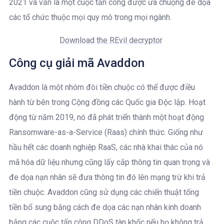
2021 và vẫn là một cuộc tấn công được ưa chuộng đe dọa
các tổ chức thuộc mọi quy mô trong mọi ngành.
Download the REvil decryptor
Công cụ giải mã Avaddon
Avaddon là một nhóm đòi tiền chuộc có thể được điều
hành từ bên trong Cộng đồng các Quốc gia Độc lập. Hoạt
động từ năm 2019, nó đã phát triển thành một hoạt động
Ransomware-as-a-Service (Raas) chính thức. Giống như
hầu hết các doanh nghiệp RaaS, các nhà khai thác của nó
mã hóa dữ liệu nhưng cũng lấy cắp thông tin quan trọng và
đe dọa nạn nhân sẽ đưa thông tin đó lên mạng trừ khi trả
tiền chuộc. Avaddon cũng sử dụng các chiến thuật tống
tiền bổ sung bằng cách đe dọa các nạn nhân kinh doanh
bằng các cuộc tấn công DDoS tàn khốc nếu họ không trả