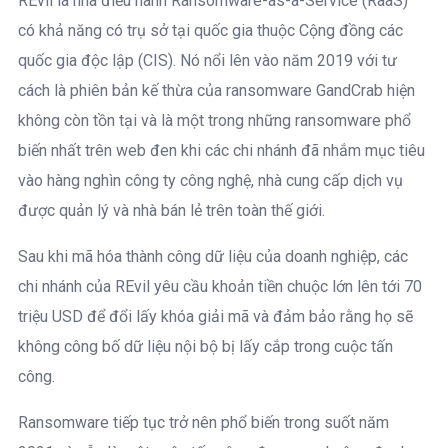
REvil là nhà điều hành Ransomware-as-a-Service (RaaS)
có khả năng có trụ sở tại quốc gia thuộc Cộng đồng các
quốc gia độc lập (CIS). Nó nổi lên vào năm 2019 với tư
cách là phiên bản kế thừa của ransomware GandCrab hiện
không còn tồn tại và là một trong những ransomware phổ
biến nhất trên web đen khi các chi nhánh đã nhắm mục tiêu
vào hàng nghìn công ty công nghệ, nhà cung cấp dịch vụ
được quản lý và nhà bán lẻ trên toàn thế giới.
Sau khi mã hóa thành công dữ liệu của doanh nghiệp, các
chi nhánh của REvil yêu cầu khoản tiền chuộc lớn lên tới 70
triệu USD để đổi lấy khóa giải mã và đảm bảo rằng họ sẽ
không công bố dữ liệu nội bộ bị lấy cắp trong cuộc tấn
công.
Ransomware tiếp tục trở nên phổ biến trong suốt năm